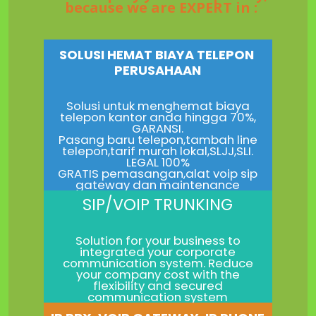
because we are EXPERT in :
SOLUSI HEMAT BIAYA TELEPON
PERUSAHAAN
Solusi untuk menghemat biaya
telepon kantor anda hingga 70%,
GARANSI.
Pasang baru telepon,tambah line
telepon,tarif murah lokal,SLJJ,SLI.
LEGAL 100%
GRATIS pemasangan,alat voip sip
gateway dan maintenance
SIP/VOIP TRUNKING
Solution for your business to
integrated your corporate
communication system. Reduce
your company cost with the
flexibility and secured
communication system