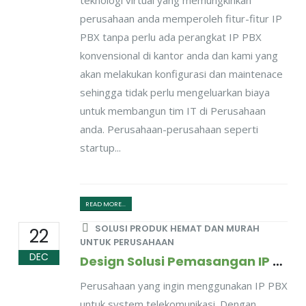
teknologi virtual yang memungkinkan
perusahaan anda memperoleh fitur-fitur IP
PBX tanpa perlu ada perangkat IP PBX
konvensional di kantor anda dan kami yang
akan melakukan konfigurasi dan maintenace
sehingga tidak perlu mengeluarkan biaya
untuk membangun tim IT di Perusahaan
anda. Perusahaan-perusahaan seperti
startup...
READ MORE...
SOLUSI PRODUK HEMAT DAN MURAH
22
UNTUK PERUSAHAAN
DEC
Design Solusi Pemasangan IP PBX Untuk Perusahaan Dengan Mobilitas Karyawan Tinggi
Perusahaan yang ingin menggunakan IP PBX
untuk system telekomunikasi. Dengan