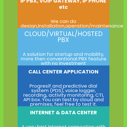
IP PBX, VOIP GATEWAY, IP PHONE
etc
We can do
design,installation,operation/maintenance
CLOUD/VIRTUAL/HOSTED
PBX
A solution for startup and mobility,
more then conventional PBX feature
with no investment
CALL CENTER APPLICATION
Progresif and predictive dial
system (PDS), voice logger,
recording, activity monitoring, CTI,
API box. You can test by cloud and
premises, feel free to test it.
INTERNET & DATA CENTER
A very fast internet connection with