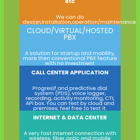
etc
We can do
design,installation,operation/maintenance
CLOUD/VIRTUAL/HOSTED
PBX
A solution for startup and mobility,
more then conventional PBX feature
with no investment
CALL CENTER APPLICATION
Progresif and predictive dial
system (PDS), voice logger,
recording, activity monitoring, CTI,
API box. You can test by cloud and
premises, feel free to test it.
INTERNET & DATA CENTER
A very fast internet connection with
wireless, fiber optic and mobile