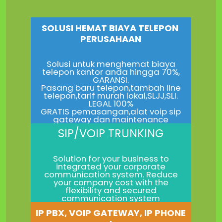
SOLUSI HEMAT BIAYA TELEPON
PERUSAHAAN
Solusi untuk menghemat biaya
telepon kantor anda hingga 70%,
GARANSI.
Pasang baru telepon,tambah line
telepon,tarif murah lokal,SLJJ,SLI.
LEGAL 100%
GRATIS pemasangan,alat voip sip
gateway dan maintenance
SIP/VOIP TRUNKING
Solution for your business to
integrated your corporate
communication system. Reduce
your company cost with the
flexibility and secured
communication system
IP PBX, VOIP GATEWAY, IP PHONE