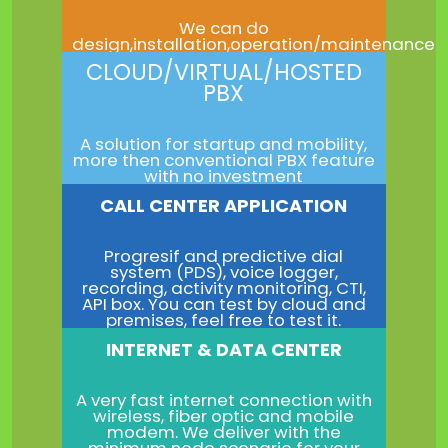
We can do
design,installation,operation/maintenance
CLOUD/VIRTUAL/HOSTED
PBX
A solution for startup and mobility,
more then conventional PBX feature
with no investment
CALL CENTER APPLICATION
Progresif and predictive dial
system (PDS), voice logger,
recording, activity monitoring, CTI,
API box. You can test by cloud and
premises, feel free to test it.
INTERNET & DATA CENTER
A very fast internet connection with
wireless, fiber optic and mobile
modem. We deliver with the
minimum node scenario for your