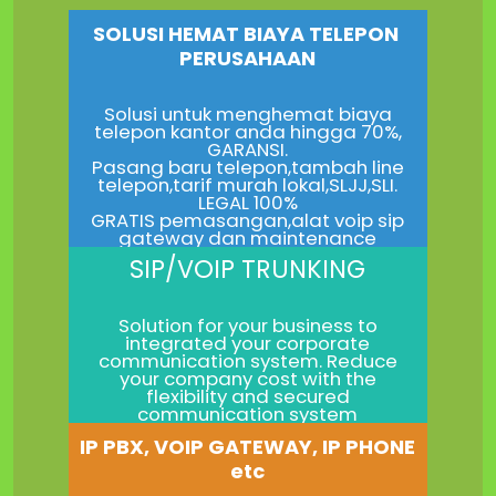
SOLUSI HEMAT BIAYA TELEPON
PERUSAHAAN
Solusi untuk menghemat biaya
telepon kantor anda hingga 70%,
GARANSI.
Pasang baru telepon,tambah line
telepon,tarif murah lokal,SLJJ,SLI.
LEGAL 100%
GRATIS pemasangan,alat voip sip
gateway dan maintenance
SIP/VOIP TRUNKING
Solution for your business to
integrated your corporate
communication system. Reduce
your company cost with the
flexibility and secured
communication system
IP PBX, VOIP GATEWAY, IP PHONE
etc