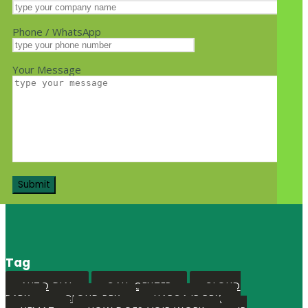
Phone / WhatsApp
Your Message
Tag
AUTO DIAL
CALL CENTER
CLOUD
PABX
CLOUD PBX
HARGA IP PBX