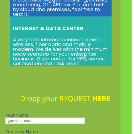
monitoring, CTI, API box. You can test
by cloud and premises, feel free to
test it.
INTERNET & DATA CENTER
A very fast internet connection with
wireless, fiber optic and mobile
modem. We deliver with the minimum
node scenario for your enterprise
business. Data center for VPS, server
collocation and rack lease.
Dropp your REQUEST
HERE
Your Name
Company Name