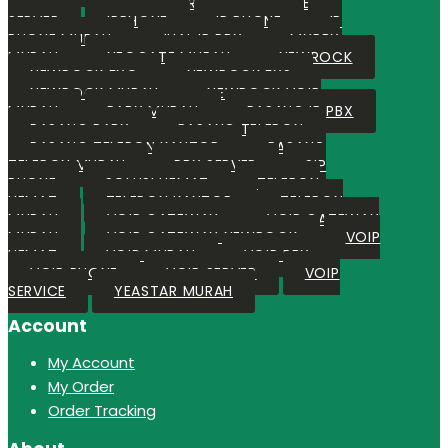
MURAH
IP PBX NEWROCK
IP PBX
SERVER
IPPHONE
IP PHONE
IP
PHONE MURAH
JUAL IP PBX
MYPBX
MURAH
NEOGATE MURAH
NEWROCK
NEWROCK FXO
NEWROCK FXS
NEWROCK MURAH
NEWROCK VOIP
MURAH
PABX MURAH
PASANG IP PBX
PASANG PABX
PASANG TELEPON
PASANG TELEPON KANTOR
PASANG
TELEPON MURAH
PBX SERVER
SIP
PHONE
SOLUSI HEMAT
TELEPON
HEMAT
TELEPON KANTOR
TELEPON
MURAH
VOIP GATEWAY
VOIP GATEWAY
MURAH
VOIP GATEWAY NEWROCK
VOIP
HEMAT
VOIP MURAH
VOIP PBX
VOIP PHONE
VOIP SERVER
VOIP
SERVICE
YEASTAR MURAH
Account
My Account
My Order
Order Tracking