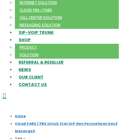
INTERNET SOLUTION
CLOUD PBX / PABX
CALL CENTER SOLUTION
MESSAGING SOLUTION
SIP-VOIP TRUNK
SHOP
PRODUCT
SOLUTION
REFERRAL & RESELLER
NEWS
OUR CLIENT
CONTACT US
Home
Cloud PABX / PBX Untuk StartUP dan Perusahaan Kecil
Menengah
Tag -