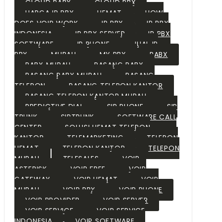
CLOUD PABX
CLOUD PBX
HARGA IP PBX
HEMAT
HOW
DOES VOIP WORK
IP PBX
IP PBX
INDONESIA
IP PBX SERVER
IP PBX
SOFTWARE
IP PHONE
JUAL IP
PBX
MURAH
MY PBX
PABX
PABX MURAH
PASANG PABX
PASANG PABX MURAH
PASANG
TELEPON
PASANG TELEPON KANTOR
PASANG TELEPON KANTOR MURAH
PREDICTIVE DIAL
SIP PHONE
SIP
TRUNK
SIPTRUNK
SOFTWARE CALL
CENTER
SOLUSI HEMAT TELEPON
KANTOR
TELEMARKETING
TELEPON
HEMAT
TELEPON KANTOR
TELEPON
MURAH
TELESALES
VOIP
ASTERISK
VOIP FREE
VOIP
GATEWAY
VOIP HEMAT
VOIP
MURAH
VOIP PBX
VOIP PHONE
VOIP PROVIDER
VOIP SERVER
VOIP SERVICE
VOIP SERVICE
INDONESIA
VOIP SOFTWARE