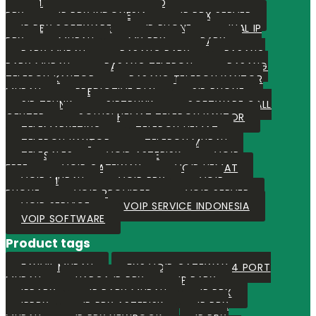
HEMAT
HOW DOES VOIP WORK
IP
PBX
IP PBX INDONESIA
IP PBX SERVER
IP PBX SOFTWARE
IP PHONE
JUAL IP
PBX
MURAH
MY PBX
PABX
PABX MURAH
PASANG PABX
PASANG
PABX MURAH
PASANG TELEPON
PASANG
TELEPON KANTOR
PASANG TELEPON KANTOR
MURAH
PREDICTIVE DIAL
SIP PHONE
SIP TRUNK
SIPTRUNK
SOFTWARE CALL
CENTER
SOLUSI HEMAT TELEPON KANTOR
TELEMARKETING
TELEPON HEMAT
TELEPON KANTOR
TELEPON MURAH
TELESALES
VOIP ASTERISK
VOIP
FREE
VOIP GATEWAY
VOIP HEMAT
VOIP MURAH
VOIP PBX
VOIP
PHONE
VOIP PROVIDER
VOIP SERVER
VOIP SERVICE
VOIP SERVICE INDONESIA
VOIP SOFTWARE
Product tags
FANVIL MURAH
FXS VOIP GATEWAY 4 PORT
MURAH
HARGA IP PBX
IP PABX
IPPABX
IP PABX MURAH
IP PBX
IPPBX
IP PBX ASTERISK
IP PBX