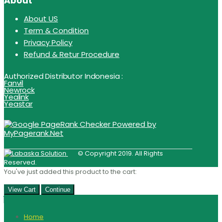
About
About US
Term & Condition
Privacy Policy
Refund & Retur Procedure
Authorized Distributor Indonesia :
Fanvil
Newrock
Yealink
Yeastar
© Copyright 2019. All Rights
Reserved.
You've just added this product to the cart:
View Cart
Continue
Home