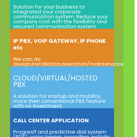
Solution for your business to
integrated your corporate
communication system. Reduce your
company cost with the flexibility and
secured communication system
IP PBX, VOIP GATEWAY, IP PHONE
etc
We can do
design,installation,operation/maintenance
CLOUD/VIRTUAL/HOSTED
PBX
A solution for startup and mobility,
more then conventional PBX feature
with no investment
CALL CENTER APPLICATION
Progresif and predictive dial system
(PDS), voice logger, recording, activity