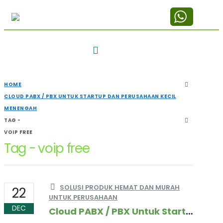
HOME
CLOUD PABX / PBX UNTUK STARTUP DAN PERUSAHAAN KECIL
MENENGAH
TAG -
VOIP FREE
Tag - voip free
SOLUSI PRODUK HEMAT DAN MURAH
22
UNTUK PERUSAHAAN
DEC
Cloud PABX / PBX Untuk StartUP dan Perusahaan Kecil Menengah