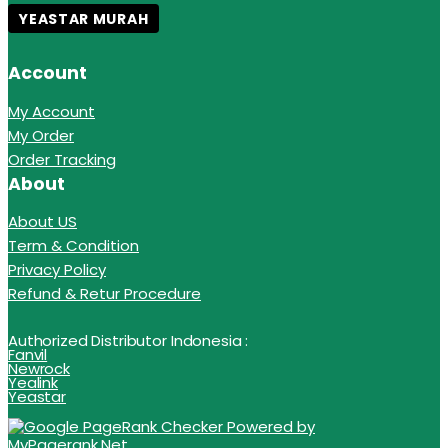
YEASTAR MURAH
Account
My Account
My Order
Order Tracking
About
About US
Term & Condition
Privacy Policy
Refund & Retur Procedure
Authorized Distributor Indonesia :
Fanvil
Newrock
Yealink
Yeastar