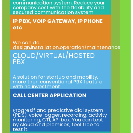
communication system. Reduce your
company cost with the flexibility and
secured communication system
IP PBX, VOIP GATEWAY, IP PHONE
etc
We can do
design,installation,operation/maintenance
CLOUD/VIRTUAL/HOSTED
PBX
A solution for startup and mobility,
more then conventional PBX feature
with no investment
CALL CENTER APPLICATION
Progresif and predictive dial system
(PDS), voice logger, recording, activity
monitoring, CTI, API box. You can test
by cloud and premises, feel free to
test it.