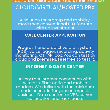
design,installation,operation/maintenance
CLOUD/VIRTUAL/HOSTED PBX
A solution for startup and mobility,
more then conventional PBX feature
with no investment
CALL CENTER APPLICATION
Progresif and predictive dial system
(PDS), voice logger, recording, activity
monitoring, CTI, API box. You can test by
cloud and premises, feel free to test it.
INTERNET & DATA CENTER
A very fast internet connection with
wireless, fiber optic and mobile
modem. We deliver with the minimum
node scenario for your enterprise
business. Data center for VPS, server
collocation and rack lease.