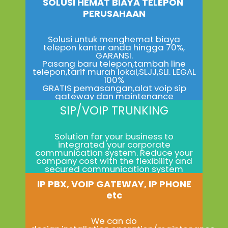
SOLUSI HEMAT BIAYA TELEPON
PERUSAHAAN
Solusi untuk menghemat biaya
telepon kantor anda hingga 70%,
GARANSI.
Pasang baru telepon,tambah line
telepon,tarif murah lokal,SLJJ,SLI. LEGAL
100%
GRATIS pemasangan,alat voip sip
gateway dan maintenance
SIP/VOIP TRUNKING
Solution for your business to
integrated your corporate
communication system. Reduce your
company cost with the flexibility and
secured communication system
IP PBX, VOIP GATEWAY, IP PHONE
etc
We can do